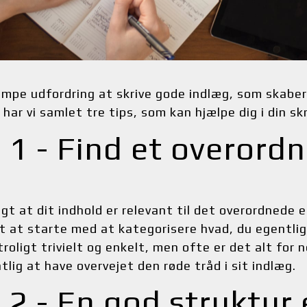
pe udfordring at skrive gode indlæg, som skaber tr
har vi samlet tre tips, som kan hjælpe dig i din sk
. 1 - Find et overordn
igt at dit indhold er relevant til det overordnede e
gt at starte med at kategorisere hvad, du egentlig 
roligt trivielt og enkelt, men ofte er det alt for n
lig at have overvejet den røde tråd i sit indlæg.
. 2 - En god struktur 