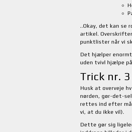
H
P
..Okay, det kan se 
artikel. Overskrifte
punktlister når vi sk
Det hjælper enormt 
uden tvivl hjælpe 
Trick nr. 
Husk at overveje hve
nørden, gør-det-sel
rettes ind efter må
vi, at du ikke vil).
Dette gør sig ligele