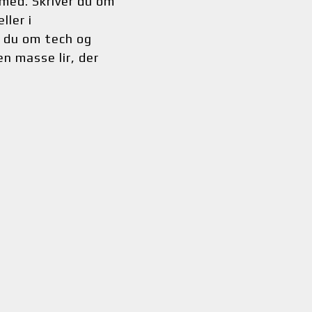
 med. Skriver du om 
ler i 
 du om tech og 
 masse lir, der 