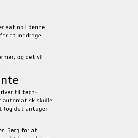
r sat op i denne 
for at inddrage 
mer, og det vil 
.
ente
iver til tech-
 automatisk skulle 
t (og det antager 
r. Sørg for at 