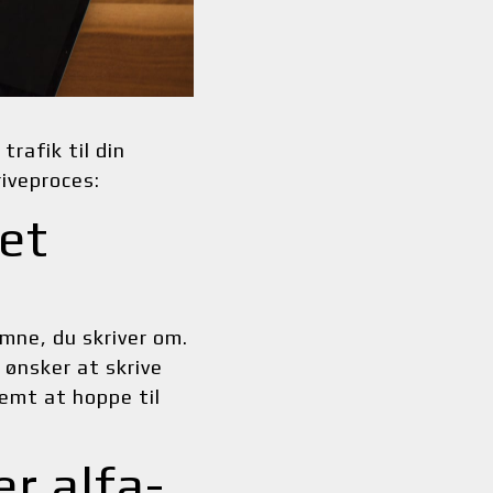
afik til din 
riveproces:
et 
mne, du skriver om. 
ønsker at skrive 
emt at hoppe til 
er alfa-