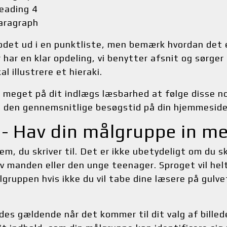
eading 4
aragraph
rodet ud i en punktliste, men bemærk hvordan det e
r har en klar opdeling, vi benytter afsnit og sørger 
al illustrere et hieraki.
meget på dit indlægs læsbarhed at følge disse nor
på den gennemsnitlige besøgstid på din hjemmeside
3 - Hav din målgruppe in m
m, du skriver til. Det er ikke ubetydeligt om du skr
v manden eller den unge teenager. Sproget vil helt
lgruppen hvis ikke du vil tabe dine læsere på gulve
des gældende når det kommer til dit valg af billede