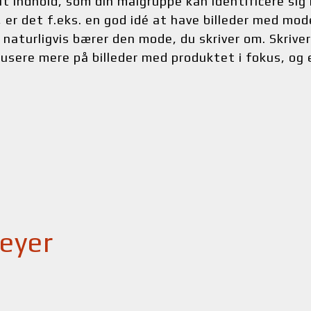
dit indhold, som din målgruppe kan identificere sig
er det f.eks. en god idé at have billeder med model
naturligvis bærer den mode, du skriver om. Skriver
usere mere på billeder med produktet i fokus, og en
eyer